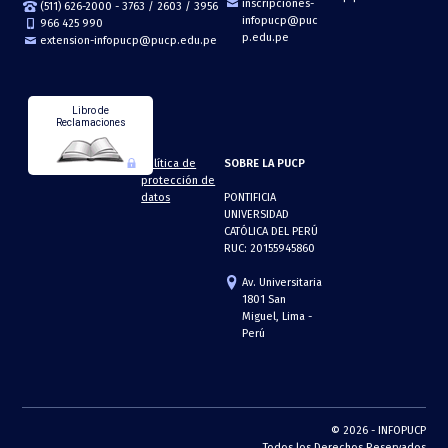
inscripciones-
(511) 626-2000 - 3763 / 2603 / 3956
infopucp@puc
966 425 990
p.edu.pe
extension-infopucp@pucp.edu.pe
Libro de
Reclamaciones
Política de
SOBRE LA PUCP
protección de
datos
PONTIFICIA
UNIVERSIDAD
CATÓLICA DEL PERÚ
RUC: 20155945860
Av. Universitaria
1801 San
Miguel, Lima -
Perú
© 2026 - INFOPUCP
Todos los Derechos Reservados