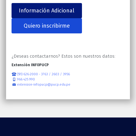
Información Adicional
Quiero inscribirme
¿Deseas contactarnos? Estos son nuestros datos:
Extensión INFOPUCP
(511) 626-2000 - 3763 / 2603 / 3956
966 425 990
extension-infopucp@pucp.edu.pe