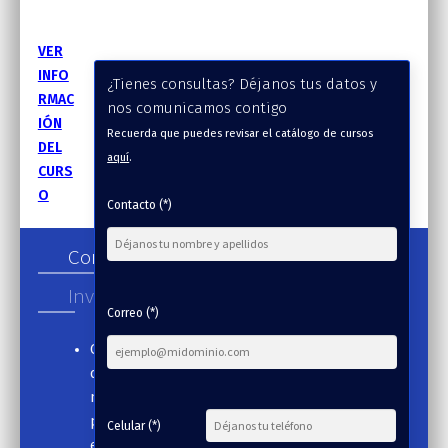
VER
INFO
¿Tienes consultas? Déjanos tus datos y
RMAC
nos comunicamos contigo
IÓN
Recuerda que puedes revisar el catálogo de cursos
DEL
aquí
.
CURS
O
Contacto (*)
Contenido
Inversión
Correo (*)
C
o
m
p
Celular (*)
e