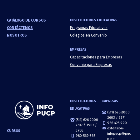
CATÁLOGO DE CURSOS
INSTITUCIONES EDUCATIVAS
CONTÁCTENOS
Programas Educativos
NOSOTROS
Colegios en Convenio
EMPRESAS
Capacitaciones para Empresas
Convenio para Empresas
INSTITUCIONES
EMPRESAS
EDUCATIVAS
(511) 626-2000
2603 / 3371
(511) 626-2000 -
966 425 990
7707 / 3907 /
extension-
3956
CURSOS
infopucp@puc
980-569-366
p.pe