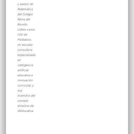
y asesor de
Matemática
del Colegio
Reina del
Mundo.
Lidero como
CEO de
PleStation,
mi escuela-
consultora
especializada
en
inteligencia
artificial
educativa e
innovación
curricular, y
soy
miembro del
consejo
directivo de
IAEducativa.