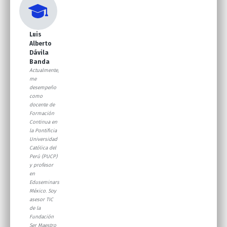
Luis
Alberto
Dávila
Banda
Actualmente,
me
desempeño
como
docente de
Formación
Continua en
la Pontificia
Universidad
Católica del
Perú (PUCP)
y profesor
en
Eduseminars
México. Soy
asesor TIC
de la
Fundación
Ser Maestro