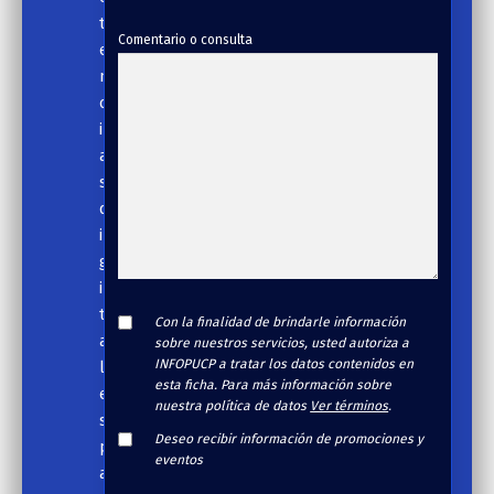
t
Comentario o consulta
e
n
c
i
a
s
d
i
g
i
t
Con la finalidad de brindarle información
a
sobre nuestros servicios, usted autoriza a
INFOPUCP a tratar los datos contenidos en
l
esta ficha. Para más información sobre
e
nuestra política de datos
Ver términos
.
s
Deseo recibir información de promociones y
p
eventos
a