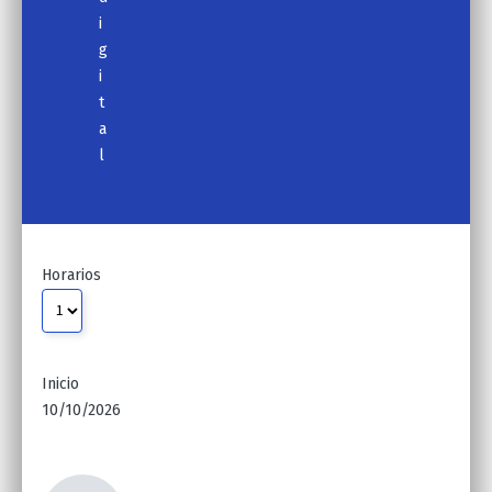
i
g
i
t
a
l
Horarios
Inicio
10/10/2026