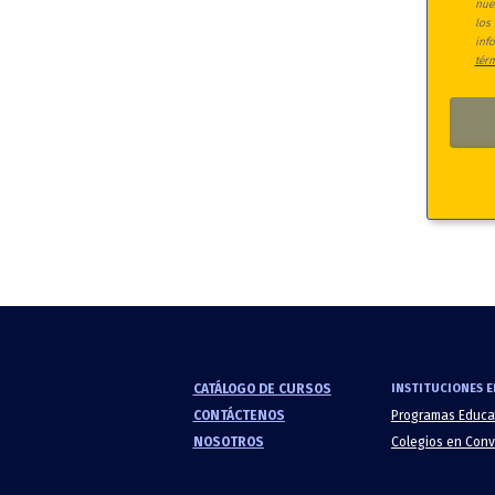
nue
los
inf
tér
CATÁLOGO DE CURSOS
INSTITUCIONES E
CONTÁCTENOS
Programas Educa
NOSOTROS
Colegios en Con