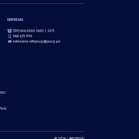
EMPRESAS
(511) 626-2000 2603 / 3371
966 425 990
extension-infopucp@pucp.pe
RUC:
 Perú
© 2026 - INFOPUCP