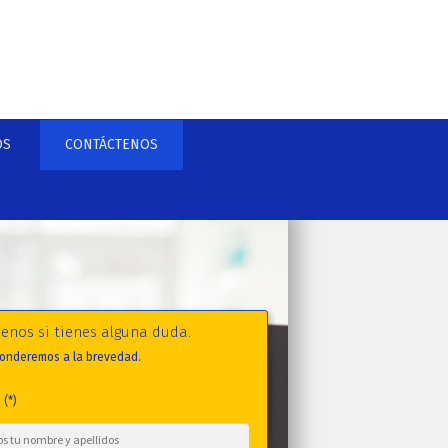
OS
CONTÁCTENOS
benos si tienes alguna duda.
onderemos a la brevedad.
(*)