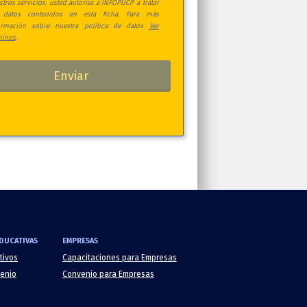
stros servicios, usted autoriza a INFOPUCP a tratar
 datos contenidos en esta ficha. Para más
ormación sobre nuestra política de datos
Ver
minos
.
DUCATIVAS
EMPRESAS
tivos
Capacitaciones para Empresas
venio
Convenio para Empresas