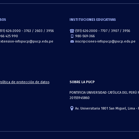
SOS
INSTITUCIONES EDUCATIVAS
(511) 626-2000 - 3763 / 2603 / 3956
(511) 626-2000 - 7707 / 3907 / 3956
966 425 990
980-569-366
extension-infopucp@pucp.edu.pe
inscripciones-infopucp@pucp.edu.pe
Política de protección de datos
SOBRE LA PUCP
PONTIFICIA UNIVERSIDAD CATÓLICA DEL PERÚ 
20155945860
Av. Universitaria 1801 San Miguel, Lima -