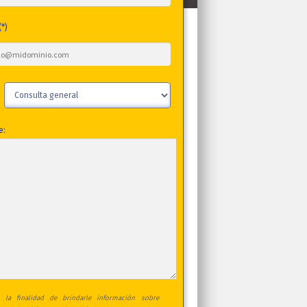
(*)
:
e:
 la finalidad de brindarle información sobre