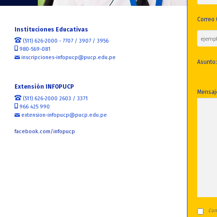
Correo 
Instituciones Educativas
(511) 626-2000 - 7707 / 3907 / 3956
980-569-081
inscripciones-infopucp@pucp.edu.pe
Asunto
Extensión INFOPUCP
Mensaj
(511) 626-2000 2603 / 3371
966 425 990
extension-infopucp@pucp.edu.pe
facebook.com/infopucp
Con