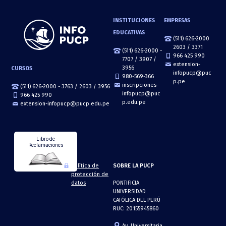
INSTITUCIONES
EMPRESAS
EDUCATIVAS
(511) 626-2000
2603 / 3371
(511) 626-2000 -
966 425 990
7707 / 3907 /
extension-
3956
CURSOS
infopucp@puc
980-569-366
p.pe
inscripciones-
(511) 626-2000 - 3763 / 2603 / 3956
infopucp@puc
966 425 990
p.edu.pe
extension-infopucp@pucp.edu.pe
Libro de
Reclamaciones
Política de
SOBRE LA PUCP
protección de
datos
PONTIFICIA
UNIVERSIDAD
CATÓLICA DEL PERÚ
RUC: 20155945860
Av. Universitaria