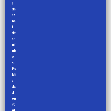
s
de
ca
na
l
de
Yo
uT
ub
e
4.
Pu
bli
ci
da
d
en
Yo
ut