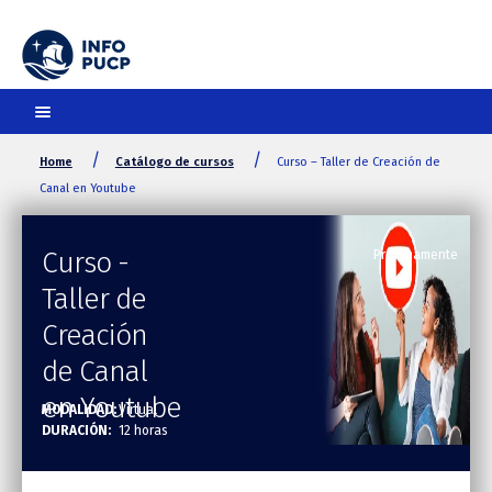
Skip
Skip
to
to
navigation
content
/
/
Home
Catálogo de cursos
Curso – Taller de Creación de
Canal en Youtube
Curso -
Próximamente
Taller de
Creación
de Canal
en Youtube
MODALIDAD:
Virtual
DURACIÓN:
12 horas