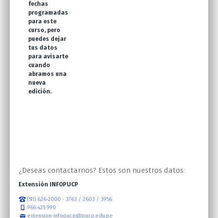
fechas
programadas
para este
curso, pero
puedes dejar
tus datos
para avisarte
cuando
abramos una
nueva
edición.
¿Deseas contactarnos? Estos son nuestros datos:
Extensión INFOPUCP
(511) 626-2000 - 3763 / 2603 / 3956
966 425 990
extension-infopucp@pucp.edu.pe