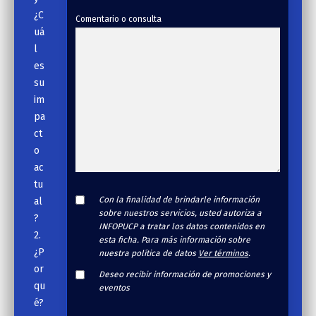
¿C
Comentario o consulta
uá
l
es
su
im
pa
ct
o
ac
tu
Con la finalidad de brindarle información
al
sobre nuestros servicios, usted autoriza a
?
INFOPUCP a tratar los datos contenidos en
2.
esta ficha. Para más información sobre
¿P
nuestra política de datos
Ver términos
.
or
Deseo recibir información de promociones y
qu
eventos
é?