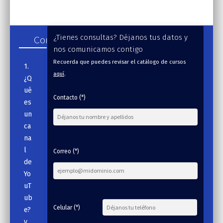
Contenido
¿Tienes consultas? Déjanos tus datos y
nos comunicamos contigo
Recuerda que puedes revisar el catálogo de cursos
1.
aquí
.
¿Q
ué
Contacto (*)
es
un
ca
na
l
Correo (*)
de
Yo
uT
ub
Celular (*)
e?
y