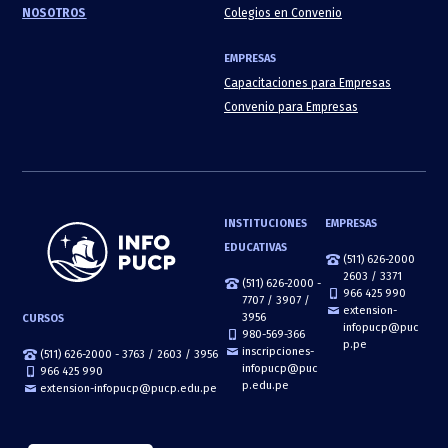
NOSOTROS
Colegios en Convenio
EMPRESAS
Capacitaciones para Empresas
Convenio para Empresas
INSTITUCIONES
EMPRESAS
EDUCATIVAS
(511) 626-2000
2603 / 3371
(511) 626-2000 -
966 425 990
7707 / 3907 /
extension-
3956
CURSOS
infopucp@puc
980-569-366
p.pe
inscripciones-
(511) 626-2000 - 3763 / 2603 / 3956
infopucp@puc
966 425 990
p.edu.pe
extension-infopucp@pucp.edu.pe