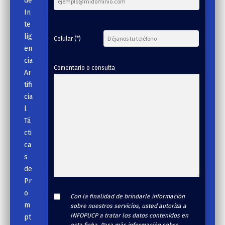
de
In
te
lig
Celular (*)
en
cia
Comentario o consulta
Ar
tifi
cia
l
Tá
cti
ca
s
de
Pr
o
Con la finalidad de brindarle información
m
sobre nuestros servicios, usted autoriza a
INFOPUCP a tratar los datos contenidos en
pt