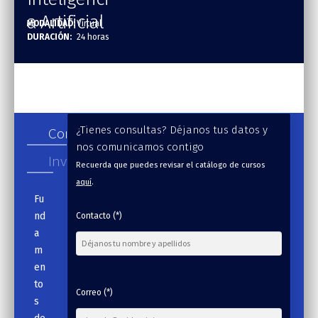
a Artificial
MODALIDAD:
Virtual
DURACIÓN:
24 horas
Contenido
¿Tienes consultas? Déjanos tus datos y
nos comunicamos contigo
Inversión
Recuerda que puedes revisar el catálogo de cursos
aquí
.
Fu
nd
Contacto (*)
a
m
en
to
Correo (*)
s