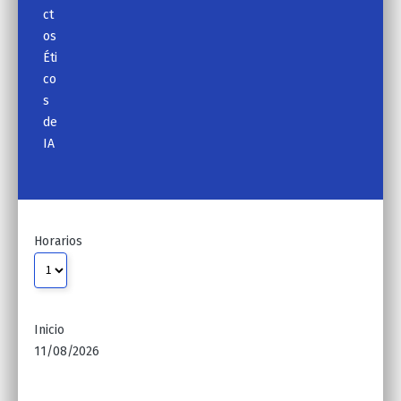
ct
os
Éti
co
s
de
IA
Horarios
Inicio
11/08/2026