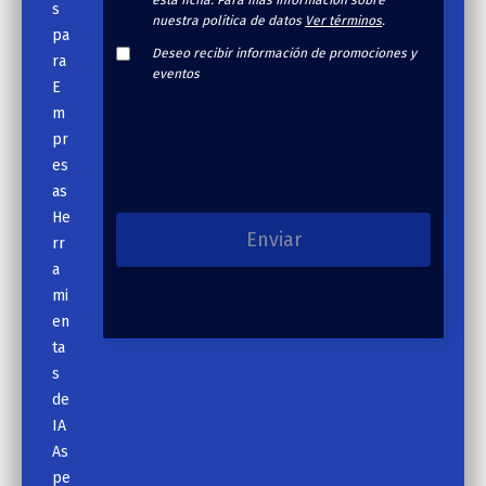
esta ficha. Para más información sobre
s
nuestra política de datos
Ver términos
.
pa
Deseo recibir información de promociones y
ra
eventos
E
m
pr
es
as
He
rr
a
mi
en
ta
s
de
IA
As
pe