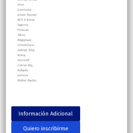
Hino
(camiones
Grupo Toyota),
BCP, A Rimac
Seguros,
Pinturas
Tekno,
Megaplaza,
Inmobiliaria
Habitat, Ritzy,
Nokia,
Smirnoff,
Cierres Rey,
Aefepés,
Johnnie
Walker, Bayles,
Información Adicional
Quiero inscribirme