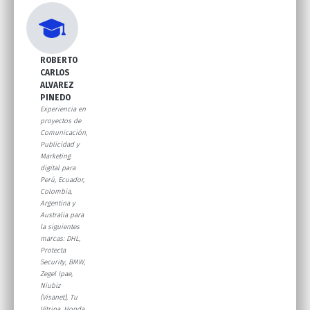
ROBERTO
CARLOS
ALVAREZ
PINEDO
Experiencia en
proyectos de
Comunicación,
Publicidad y
Marketing
digital para
Perú, Ecuador,
Colombia,
Argentina y
Australia para
la siguientes
marcas: DHL,
Protecta
Security, BMW,
Zegel Ipae,
Niubiz
(Visanet), Tu
Vitrina, Honda,