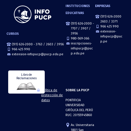
INSTITUCIONES
EMPRESAS
EDUCATIVAS
(511) 626-2000
2603 / 3371
(511) 626-2000 -
966 425 990
7707 / 3907 /
extension-
3956
CURSOS
infopucp@puc
980-569-366
p.pe
inscripciones-
(511) 626-2000 - 3763 / 2603 / 3956
infopucp@puc
966 425 990
p.edu.pe
extension-infopucp@pucp.edu.pe
Libro de
Reclamaciones
Política de
SOBRE LA PUCP
protección de
datos
PONTIFICIA
UNIVERSIDAD
CATÓLICA DEL PERÚ
RUC: 20155945860
Av. Universitaria
1801 San