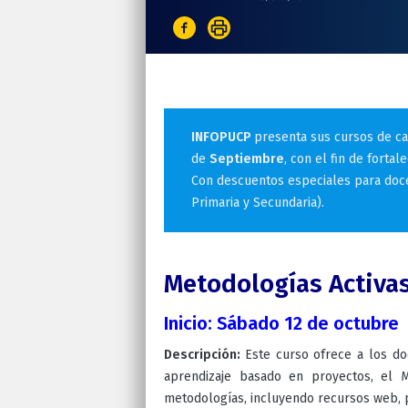
INFOPUCP
presenta sus cursos de ca
de
Septiembre
, con el fin de forta
Con descuentos especiales para doce
Primaria y Secundaria).
Metodologías Activas 
Inicio: Sábado 12 de octubre
Descripción:
Este curso ofrece a los do
aprendizaje basado en proyectos, el M
metodologías, incluyendo recursos web, p