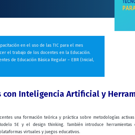
pacitación en el uso de las TIC para el mes
lecer el trabajo de los docentes en la Educación.
ntes de Educación Básica Regular – EBR (Inicial,
con Inteligencia Artificial y Herra
centes una formación teórica y práctica sobre metodologías activas
odelo 5E y el design thinking. También introduce herramientas d
lataformas virtuales y juegos educativos.