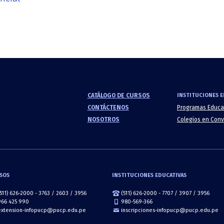
CATÁLOGO DE CURSOS
INSTITUCIONES E
CONTÁCTENOS
Programas Educa
NOSOTROS
Colegios en Con
SOS
INSTITUCIONES EDUCATIVAS
(511) 626-2000 - 3763 / 2603 / 3956
(511) 626-2000 - 7707 / 3907 / 3956
966 425 990
980-569-366
extension-infopucp@pucp.edu.pe
inscripciones-infopucp@pucp.edu.pe