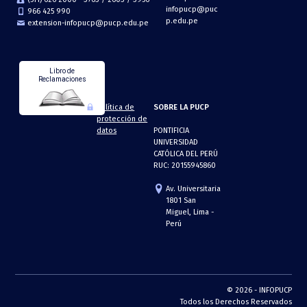
infopucp@puc
966 425 990
p.edu.pe
extension-infopucp@pucp.edu.pe
Libro de
Reclamaciones
Política de
SOBRE LA PUCP
protección de
datos
PONTIFICIA
UNIVERSIDAD
CATÓLICA DEL PERÚ
RUC: 20155945860
Av. Universitaria
1801 San
Miguel, Lima -
Perú
© 2026 - INFOPUCP
Todos los Derechos Reservados