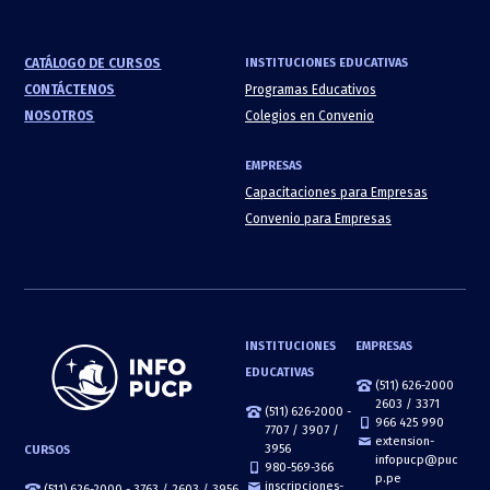
CATÁLOGO DE CURSOS
INSTITUCIONES EDUCATIVAS
CONTÁCTENOS
Programas Educativos
NOSOTROS
Colegios en Convenio
EMPRESAS
Capacitaciones para Empresas
Convenio para Empresas
INSTITUCIONES
EMPRESAS
EDUCATIVAS
(511) 626-2000
2603 / 3371
(511) 626-2000 -
966 425 990
7707 / 3907 /
extension-
3956
CURSOS
infopucp@puc
980-569-366
p.pe
inscripciones-
(511) 626-2000 - 3763 / 2603 / 3956