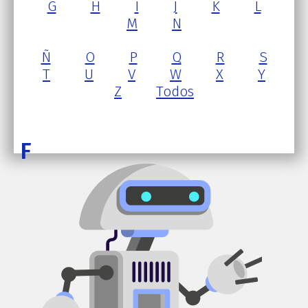
G
H
I
J
K
L
M
N
Ñ
O
P
Q
R
S
T
U
V
W
X
Y
Z
Todos
F